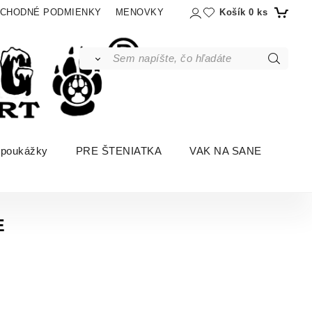
Košík
0
ks
CHODNÉ PODMIENKY
MENOVKY
 poukážky
PRE ŠTENIATKA
VAK NA SANE
E