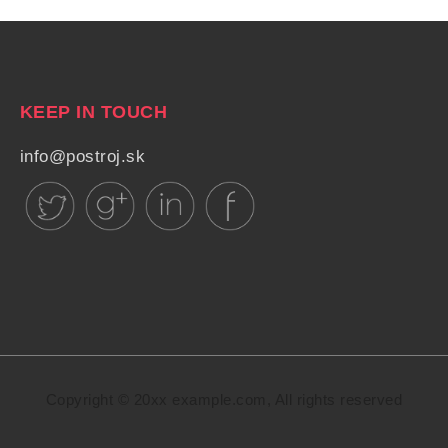
KEEP IN TOUCH
info@postroj.sk
Copyright © 20xx example.com, All rights reserved
 law