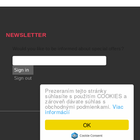
NEWSLETTER
Would you like to be informed about special offers?
Sign in
Sign out
Prezeraním tejto stránky
súhlasíte s použitím COOKIES a
zároveň dávate súhlas s
obchodnými podmienkami.
Viac
informácií
OK